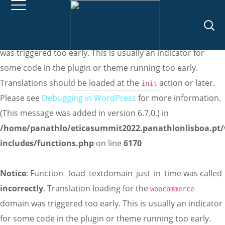
Notice
: Function _load_textdomain_just_in_time was called
incorrectly
. Translation loading for the
domain
meta-box
was triggered too early. This is usually an indicator for
some code in the plugin or theme running too early.
Translations should be loaded at the
action or later.
init
Please see
Debugging in WordPress
for more information.
(This message was added in version 6.7.0.) in
/home/panathlo/eticasummit2022.panathlonlisboa.pt
includes/functions.php
on line
6170
Notice
: Function _load_textdomain_just_in_time was called
incorrectly
. Translation loading for the
woocommerce
domain was triggered too early. This is usually an indicator
for some code in the plugin or theme running too early.