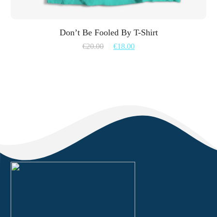
Don’t Be Fooled By T-Shirt
€
20.00
€
18.00