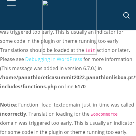
Notice
: Function _load_textdomain_just_in_time was called
incorrectly
. Translation loading for the
domain
meta-box
was triggered too early. This is usually an indicator for
some code in the plugin or theme running too early.
Translations should be loaded at the
action or later.
init
Please see
Debugging in WordPress
for more information.
(This message was added in version 6.7.0.) in
/home/panathlo/eticasummit2022.panathlonlisboa.pt
includes/functions.php
on line
6170
Notice
: Function _load_textdomain_just_in_time was called
incorrectly
. Translation loading for the
woocommerce
domain was triggered too early. This is usually an indicator
for some code in the plugin or theme running too early.