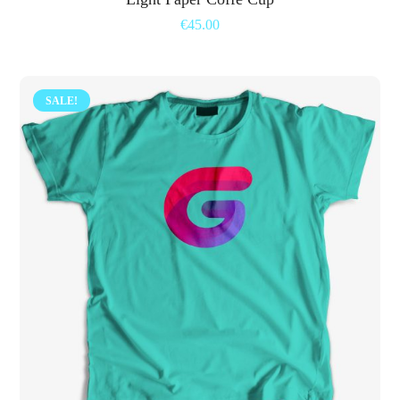
€
45.00
SALE!