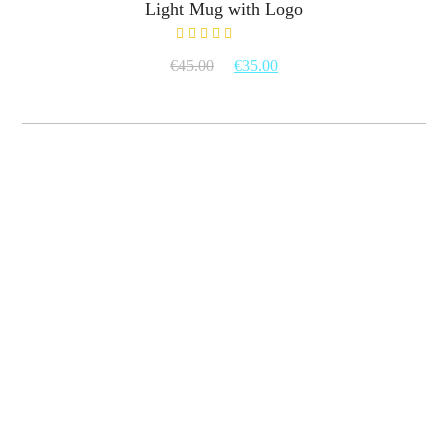
Light Mug with Logo
Rated
€
45.00
€
35.00
5.00
out
of 5