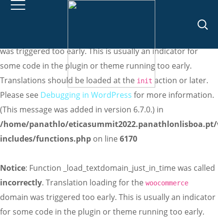
Notice
: Function _load_textdomain_just_in_time was called
incorrectly
. Translation loading for the
domain
meta-box
was triggered too early. This is usually an indicator for
some code in the plugin or theme running too early.
Translations should be loaded at the
action or later.
init
Please see
Debugging in WordPress
for more information.
(This message was added in version 6.7.0.) in
/home/panathlo/eticasummit2022.panathlonlisboa.pt
includes/functions.php
on line
6170
Notice
: Function _load_textdomain_just_in_time was called
incorrectly
. Translation loading for the
woocommerce
domain was triggered too early. This is usually an indicator
for some code in the plugin or theme running too early.